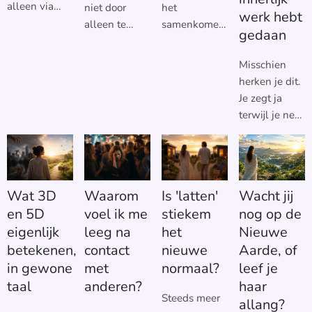
alleen via
niet door
het
werk hebt
meditatie te
alleen te
samenkomen
gedaan
ontstaan.
begrijpen
van je
Yogananda
waarom je
vrouwelijke
Misschien
zag meditatie
het doet.
en je
herken je dit.
als een
Inzicht laat
mannelijke
Je zegt ja
belangrijke
zien waar het
energie in
terwijl je nee
weg om te
patroon
jezelf. Je
voelt. Je bent
ervaren dat je
vandaan
vrouwelijke
moe na een
één bent met
komt, maar je
energie voelt
verjaardag
God. Ik ben
zenuwstelsel
en ontvangt.
terwijl er
zelf gaan zien
bepaalt of je
Je mannelijke
Wat 3D
Waarom
Is 'latten'
Wacht jij
niets
dat ook het
het ook echt
energie geeft
en 5D
voel ik me
stiekem
nog op de
bijzonders
gewone
kunt loslaten.
daar vorm
eigenlijk
leeg na
het
Nieuwe
gebeurde. Je
leven je daar
Zolang je
aan en brengt
betekenen,
contact
nieuwe
Aarde, of
houdt je in
kan brengen.
systeem
het de wereld
tijdens een
in gewone
met
normaal?
leef je
aanpassen
in. Zolang die
vergadering,
taal
anderen?
haar
als veiliger
twee los van
Steeds meer
ook al heb je
allang?
ervaart dan
elkaar