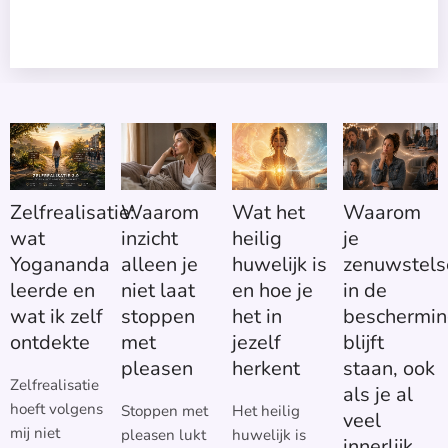
omgaan.
Je merkt het aan kleine dingen. Een grens die je
eerder niet aangaf, of een keuze die echt bij je past.
Zelfrealisatie:
Waarom
Wat het
Waarom
wat
inzicht
heilig
je
Yogananda
alleen je
huwelijk is
zenuwstels
leerde en
niet laat
en hoe je
in de
wat ik zelf
stoppen
het in
beschermin
ontdekte
met
jezelf
blijft
pleasen
herkent
staan, ook
Zelfrealisatie
als je al
hoeft volgens
Stoppen met
Het heilig
veel
mij niet
pleasen lukt
huwelijk is
innerlijk