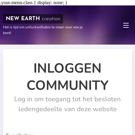
.your-menu-class { display: none; }
NEW EARTH
creation
Het is tijd om
unfuckwithable
te staan voor wie je
bent!
INLOGGEN
COMMUNITY
Log in om toegang tot het besloten
ledengedeelte van deze website