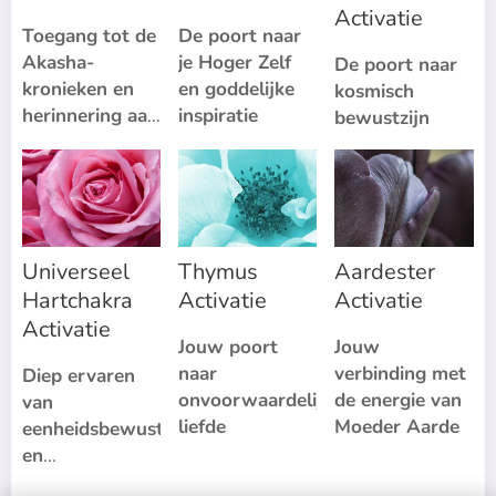
Activatie
Toegang tot de
De poort naar
Akasha-
je Hoger Zelf
De poort naar
kronieken en
en goddelijke
kosmisch
herinnering aan
inspiratie
bewustzijn
je zielsreis
Universeel
Thymus
Aardester
Hartchakra
Activatie
Activatie
Activatie
Jouw poort
Jouw
naar
verbinding met
Diep ervaren
onvoorwaardelijke
de energie van
van
liefde
Moeder Aarde
eenheidsbewustzijn
en
onvoorwaardelijke