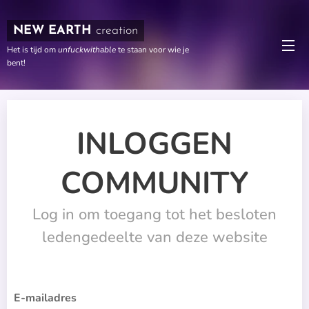
NEW EARTH
creation
Het is tijd om
unfuckwithable
te staan voor wie je
bent!
INLOGGEN
COMMUNITY
Log in om toegang tot het besloten
ledengedeelte van deze website
E-mailadres