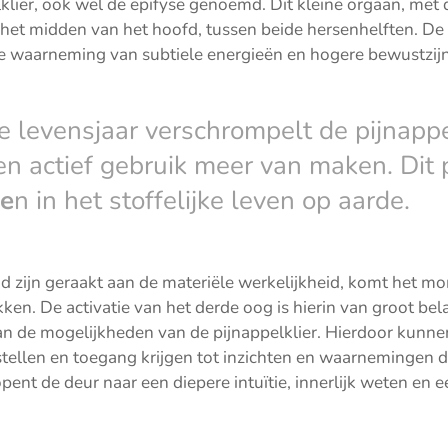
lklier, ook wel de epifyse genoemd. Dit kleine orgaan, met
 het midden van het hoofd, tussen beide hersenhelften. De 
nze waarneming van subtiele energieën en hogere bewustzij
e levensjaar verschrompelt de pijnappel
n actief gebruik meer van maken. Dit 
de
n in het stoffelijke leven op aarde.
ijn geraakt aan de materiële werkelijkheid, komt het m
ken. De activatie van het derde oog is hierin van groot be
n de mogelijkheden van de pijnappelklier. Hierdoor kunne
rstellen en toegang krijgen tot inzichten en waarnemingen 
opent de deur naar een diepere intuïtie, innerlijk weten en 