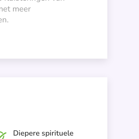
 met meer
en.
Diepere spirituele