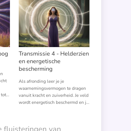
oog
Transmissie 4 - Helderzien
en energetische
bescherming
en
icht
Als afronding leer je je
waarnemingsvermogen te dragen
 tot
vanuit kracht en zuiverheid. Je veld
,
wordt energetisch beschermd en je
leert gezonde grenzen hanteren in
g.
je gevoeligheid. Dit helpt je om
stevig en helder aanwezig te
 fluisteringen van
blijven in de wereld.