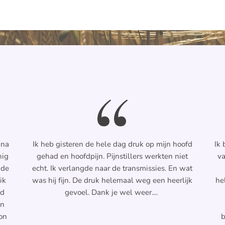
 na
Ik heb gisteren de hele dag druk op mijn hoofd
Ik 
nig
gehad en hoofdpijn. Pijnstillers werkten niet
va
 de
echt. Ik verlangde naar de transmissies. En wat
ik
was hij fijn. De druk helemaal weg een heerlijk
he
nd
gevoel. Dank je wel weer....
en
on
b