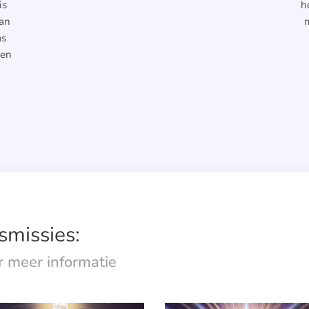
is
h
van
m
as
een
smissies:
or meer informatie