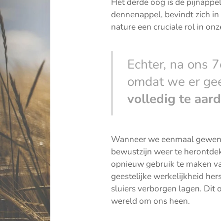
Het derde oog is de pijnappe
dennenappel, bevindt zich in
nature een cruciale rol in o
Echter, na ons 7
omdat we er gee
volledig te aar
Wanneer we eenmaal gewend z
bewustzijn weer te herontdek
opnieuw gebruik te maken va
geestelijke werkelijkheid he
sluiers verborgen lagen. Dit 
wereld om ons heen.