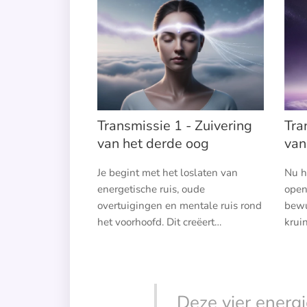
Transmissie 1 - Zuivering
Tra
van het derde oog
van
Je begint met het loslaten van
Nu h
energetische ruis, oude
open
overtuigingen en mentale ruis rond
bewu
het voorhoofd. Dit creëert
krui
helderheid en ruimte voor wat
geact
komen gaat. Een schone basis is
cont
essentieel voor zuivere
Zelf 
waarneming.
Deze vier energi