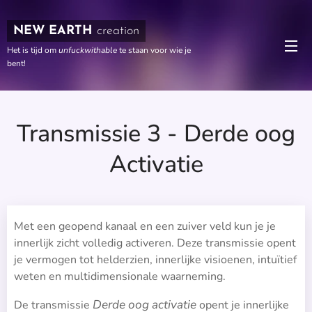
NEW EARTH
creation
Het is tijd om
unfuckwithable
te staan voor wie je
bent!
Transmissie 3 - Derde oog
Activatie
Met een geopend kanaal en een zuiver veld kun je je
innerlijk zicht volledig activeren. Deze transmissie opent
je vermogen tot helderzien, innerlijke visioenen, intuïtief
weten en multidimensionale waarneming.
Derde oog activatie
De transmissie
opent je innerlijke