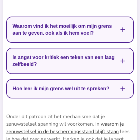
Waarom vind ik het moeilijk om mijn grens
aan te geven, ook als ik hem voel?
Vaak weegt de angst voor het oordeel van de ander
Is angst voor kritiek een teken van een laag
zwaarder dan de grens zelf. Dat is een aangeleerd
zelfbeeld?
patroon en geen karaktereigenschap.
Onderzoek laat een verband zien tussen angst voor
Hoe leer ik mijn grens wel uit te spreken?
negatieve beoordeling en een lager zelfbeeld. Het
is geen vaste eigenschap en kan veranderen.
Het helpt om te beginnen bij kleine grenzen in
Onder dit patroon zit het mechanisme dat je
situaties met een lage inzet, zodat je ervaart dat
zenuwstelsel spanning wil voorkomen. In
waarom je
spreken niet leidt tot de afwijzing waar je bang voor
zenuwstelsel in de beschermingsstand blijft staan
lees
bent.
je hoe dat precies werkt. Herken je ook dat je ja zegt