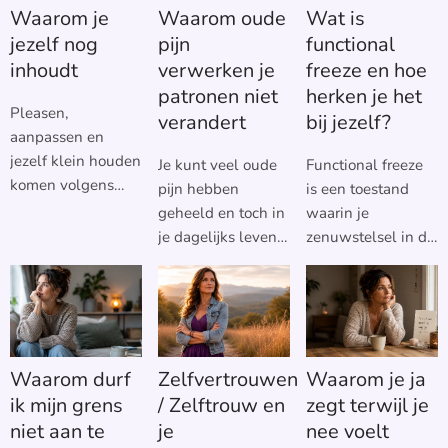
Waarom je
Waarom oude
Wat is
jezelf nog
pijn
functional
inhoudt
verwerken je
freeze en hoe
patronen niet
herken je het
Pleasen,
verandert
bij jezelf?
aanpassen en
jezelf klein houden
Je kunt veel oude
Functional freeze
komen volgens
pijn hebben
is een toestand
mijn eigen visie
geheeld en toch in
waarin je
voort uit drie
je dagelijks leven
zenuwstelsel in de
pijnen: de pijn van
blijven pleasen of
beschermingsstand
afscheiding van de
jezelf aanpassen.
staat, terwijl je aan
goddelijke bron, de
Dat overkwam mij
de buitenkant
Eva-pijn en
twintig jaar lang,
gewoon blijft
heksentrauma.
waarvan ik zestien
functioneren. Je
Waarom durf
Zelfvertrouwen
Waarom je ja
Deze pijnen
jaar bleef pleasen.
runt je
worden in je leven
ik mijn grens
/ Zelftrouw en
zegt terwijl je
Mijn gedrag
huishouden, je
aangeraakt door
niet aan te
je
nee voelt
veranderde niet
haalt je werk