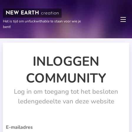
NEW EARTH
creation
Het is tijd om
unfuckwithable
te staan voor wie je
bent!
INLOGGEN
COMMUNITY
Log in om toegang tot het besloten
ledengedeelte van deze website
E-mailadres