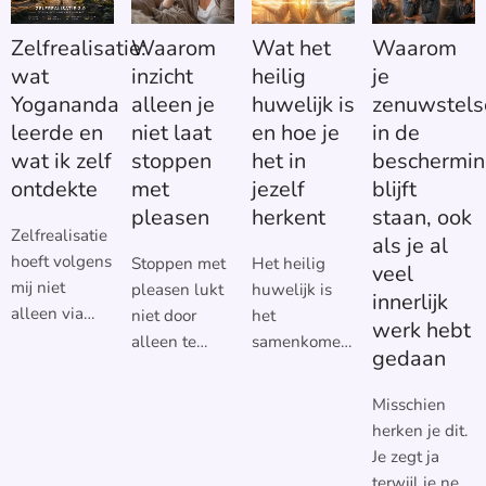
Zelfrealisatie:
Waarom
Wat het
Waarom
wat
inzicht
heilig
je
Yogananda
alleen je
huwelijk is
zenuwstels
leerde en
niet laat
en hoe je
in de
wat ik zelf
stoppen
het in
beschermin
ontdekte
met
jezelf
blijft
pleasen
herkent
staan, ook
Zelfrealisatie
als je al
hoeft volgens
Stoppen met
Het heilig
veel
mij niet
pleasen lukt
huwelijk is
innerlijk
alleen via
niet door
het
werk hebt
meditatie te
alleen te
samenkomen
gedaan
ontstaan.
begrijpen
van je
Yogananda
waarom je
vrouwelijke
Misschien
zag meditatie
het doet.
en je
herken je dit.
als een
Inzicht laat
mannelijke
Je zegt ja
belangrijke
zien waar het
energie in
terwijl je nee