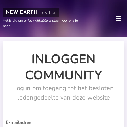
NEW EARTH
creation
Het is tijd om
unfuckwithable
te staan voor wie je
bent!
INLOGGEN
COMMUNITY
Log in om toegang tot het besloten
ledengedeelte van deze website
E-mailadres