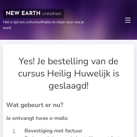
NEW EARTH
creation
Het is tijd om
unfuckwithable
te staan voor wie je
bent!
Yes! Je bestelling van de
cursus Heilig Huwelijk is
geslaagd!
Wat gebeurt er nu?
Je ontvangt twee e-mails:
Bevestiging met factuur