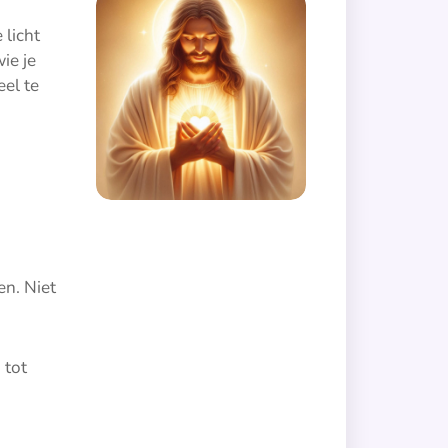
 licht
ie je
eel te
en. Niet
 tot