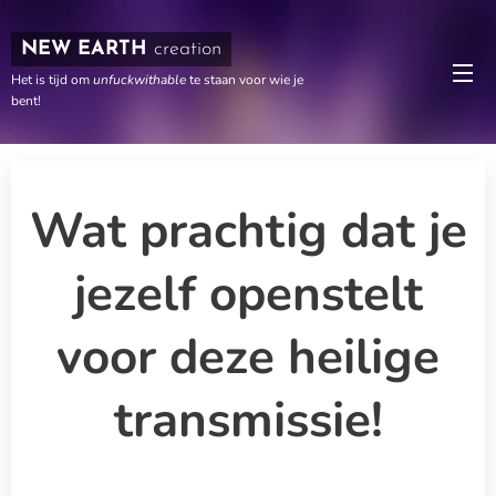
NEW EARTH
creation
Het is tijd om
unfuckwithable
te staan voor wie je
bent!
Wat
prachtig dat je
jezelf openstelt
voor deze heilige
transmissie!